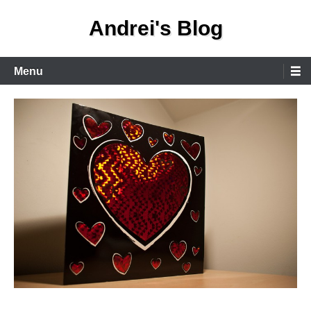
Skip
Andrei's Blog
to
content
Primary
Menu
Menu