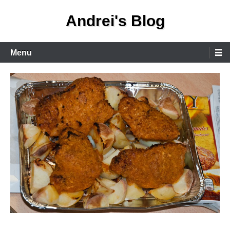
Skip
Andrei's Blog
to
content
Primary
Menu
Menu