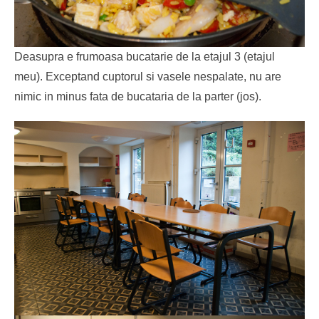
Deasupra e frumoasa bucatarie de la etajul 3 (etajul
meu). Exceptand cuptorul si vasele nespalate, nu are
nimic in minus fata de bucataria de la parter (jos).