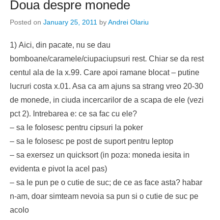
Doua despre monede
Posted on
January 25, 2011
by
Andrei Olariu
1) Aici, din pacate, nu se dau
bomboane/caramele/ciupaciupsuri rest. Chiar se da rest
centul ala de la x.99. Care apoi ramane blocat – putine
lucruri costa x.01. Asa ca am ajuns sa strang vreo 20-30
de monede, in ciuda incercarilor de a scapa de ele (vezi
pct 2). Intrebarea e: ce sa fac cu ele?
– sa le folosesc pentru cipsuri la poker
– sa le folosesc pe post de suport pentru leptop
– sa exersez un quicksort (in poza: moneda iesita in
evidenta e pivot la acel pas)
– sa le pun pe o cutie de suc; de ce as face asta? habar
n-am, doar simteam nevoia sa pun si o cutie de suc pe
acolo