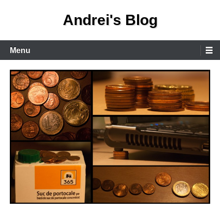
Skip
Andrei's Blog
to
content
Primary
Menu
Menu